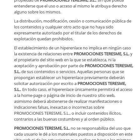
propiedad de
PROMOCIONES TERESME, S.L.
, sin que pueda
entenderse que el uso o acceso al mismo le atribuya derecho
alguno sobre los mismos.
La distribución, modificación, cesión o comunicación pública de
los contenidos y cualquier otro acto que no haya sido
expresamente autorizado por el titular de los derechos de
explotación quedan prohibidos.
El establecimiento de un hiperenlace no implica en ningún caso
la existencia de relaciones entre
PROMOCIONES TERESME, S.L.
y
el propietario del sitio web en la que se establezca, ni la
aceptación y aprobación por parte de
PROMOCIONES TERESME,
S.L.
de sus contenidos o servicios. Aquellas personas que se
propongan establecer un hiperenlace previamente deberán
solicitar autorización por escrito a
PROMOCIONES TERESME,
S.L.
. En todo caso, el hiperenlace únicamente permitirá el acceso
a la home-page o página de inicio de nuestro sitio web,
asimismo deberá abstenerse de realizar manifestaciones o
indicaciones falsas, inexactas o incorrectas sobre
PROMOCIONES TERESME, S.L., o incluir contenidos ilícitos,
contrarios a las buenas costumbres y al orden público.
PROMOCIONES TERESME, S.L.
no se responsabiliza del uso que
cada usuario le dé a los materiales puestos a disposición en este