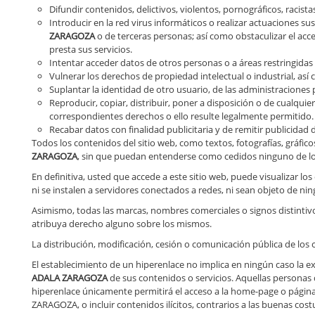
Difundir contenidos, delictivos, violentos, pornográficos, racista
Introducir en la red virus informáticos o realizar actuaciones s
ZARAGOZA
o de terceras personas; así como obstaculizar el acce
presta sus servicios.
Intentar acceder datos de otros personas o a áreas restringidas
Vulnerar los derechos de propiedad intelectual o industrial, así
Suplantar la identidad de otro usuario, de las administraciones 
Reproducir, copiar, distribuir, poner a disposición o de cualqui
correspondientes derechos o ello resulte legalmente permitido.
Recabar datos con finalidad publicitaria y de remitir publicidad
Todos los contenidos del sitio web, como textos, fotografías, gráfi
ZARAGOZA
, sin que puedan entenderse como cedidos ninguno de los
En definitiva, usted que accede a este sitio web, puede visualizar 
ni se instalen a servidores conectados a redes, ni sean objeto de ni
Asimismo, todas las marcas, nombres comerciales o signos distintiv
atribuya derecho alguno sobre los mismos.
La distribución, modificación, cesión o comunicación pública de los
El establecimiento de un hiperenlace no implica en ningún caso la ex
ADALA ZARAGOZA
de sus contenidos o servicios. Aquellas personas
hiperenlace únicamente permitirá el acceso a la home-page o página 
ZARAGOZA, o incluir contenidos ilícitos, contrarios a las buenas cos