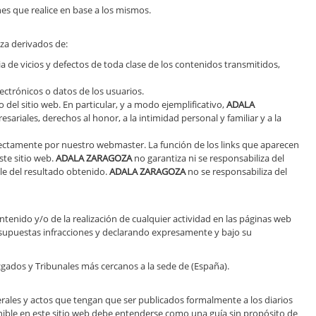
nes que realice en base a los mismos.
eza derivados de:
ia de vicios y defectos de toda clase de los contenidos transmitidos,
ctrónicos o datos de los usuarios.
o del sitio web. En particular, y a modo ejemplificativo,
ADALA
ariales, derechos al honor, a la intimidad personal y familiar y a la
irectamente por nuestro webmaster. La función de los links que aparecen
ste sitio web.
ADALA ZARAGOZA
no garantiza ni se responsabiliza del
ble del resultado obtenido.
ADALA ZARAGOZA
no se responsabiliza del
ontenido y/o de la realización de cualquier actividad en las páginas web
 supuestas infracciones y declarando expresamente y bajo su
Juzgados y Tribunales más cercanos a la sede de
(España).
enerales y actos que tengan que ser publicados formalmente a los diarios
onible en este sitio web debe entenderse como una guía sin propósito de