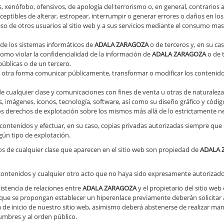
s, xenófobo, ofensivos, de apología del terrorismo o, en general, contrarios a 
usceptibles de alterar, estropear, interrumpir o generar errores o daños en l
so de otros usuarios al sitio web y a sus servicios mediante el consumo mas
 de los sistemas informáticos de
ADALA ZARAGOZA
o de terceros y, en su ca
 como violar la confidencialidad de la información de
ADALA ZARAGOZA
o de t
públicas o de un tercero.
er otra forma comunicar públicamente, transformar o modificar los contenidos
 de cualquier clase y comunicaciones con fines de venta u otras de naturalez
cos, imágenes, iconos, tecnología, software, así como su diseño gráfico y có
 derechos de explotación sobre los mismos más allá de lo estrictamente nec
los contenidos y efectuar, en su caso, copias privadas autorizadas siempre q
ngún tipo de explotación.
os de cualquier clase que aparecen en el sitio web son propiedad de
ADALA 
 contenidos y cualquier otro acto que no haya sido expresamente autorizado
istencia de relaciones entre
ADALA ZARAGOZA
y el propietario del sitio web
 que se propongan establecer un hiperenlace previamente deberán solicitar 
de inicio de nuestro sitio web, asimismo deberá abstenerse de realizar mani
tumbres y al orden público.