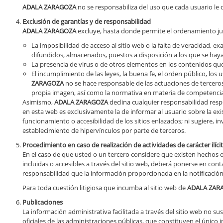
ADALA ZARAGOZA
no se responsabiliza del uso que cada usuario le d
Exclusión de garantías y de responsabilidad
ADALA ZARAGOZA
excluye, hasta donde permite el ordenamiento jurí
La imposibilidad de acceso al sitio web o la falta de veracidad, e
difundidos, almacenados, puestos a disposición a los que se haya 
La presencia de virus o de otros elementos en los contenidos qu
El incumplimiento de las leyes, la buena fe, el orden público, los 
ZARAGOZA
no se hace responsable de las actuaciones de terceros 
propia imagen, así como la normativa en materia de competencia de
Asimismo,
ADALA ZARAGOZA
declina cualquier responsabilidad resp
en esta web es exclusivamente la de informar al usuario sobre la exi
funcionamiento o accesibilidad de los sitios enlazados; ni sugiere, 
establecimiento de hipervínculos por parte de terceros.
Procedimiento en caso de realización de actividades de carácter ilíci
En el caso de que usted o un tercero considere que existen hechos o c
incluidas o accesibles a través del sitio web, deberá ponerse en con
responsabilidad que la información proporcionada en la notificación
Para toda cuestión litigiosa que incumba al sitio web de
ADALA ZAR
Publicaciones
La información administrativa facilitada a través del sitio web no su
oficiales de las administraciones públicas, que constituyen el únic