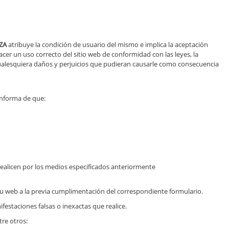
ZA
atribuye la condición de usuario del mismo e implica la aceptación
acer un uso correcto del sitio web de conformidad con las leyes, la
cualesquiera daños y perjuicios que pudieran causarle como consecuencia
 informa de que:
 realicen por los medios especificados anteriormente
n su web a la previa cumplimentación del correspondiente formulario.
festaciones falsas o inexactas que realice.
tre otros: