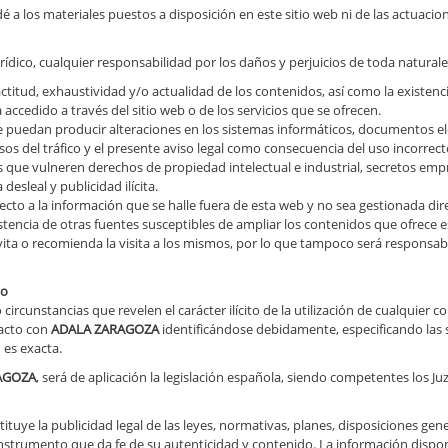
é a los materiales puestos a disposición en este sitio web ni de las actuacio
dico, cualquier responsabilidad por los daños y perjuicios de toda natural
xactitud, exhaustividad y/o actualidad de los contenidos, así como la existenc
accedido a través del sitio web o de los servicios que se ofrecen.
e puedan producir alteraciones en los sistemas informáticos, documentos ele
usos del tráfico y el presente aviso legal como consecuencia del uso incorrect
que vulneren derechos de propiedad intelectual e industrial, secretos empres
sleal y publicidad ilícita.
ecto a la información que se halle fuera de esta web y no sea gestionada d
stencia de otras fuentes susceptibles de ampliar los contenidos que ofrece e
invita o recomienda la visita a los mismos, por lo que tampoco será responsa
to
ircunstancias que revelen el carácter ilícito de la utilización de cualquier c
tacto con
ADALA ZARAGOZA
identificándose debidamente, especificando las
 es exacta.
AGOZA
, será de aplicación la legislación española, siendo competentes los 
stituye la publicidad legal de las leyes, normativas, planes, disposiciones g
o instrumento que da fe de su autenticidad y contenido. La información disp