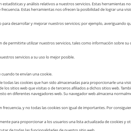
stadísticas y análisis relativos a nuestros servicios. Estas herramientas n
qué frecuencia. Estas herramientas nos ofrecen la posibilidad de lograr una v
para desarrollar y mejorar nuestros servicios; por ejemplo, averiguando qué
in de permitirte utilizar nuestros servicios, tales como información sobre s
estros servicios a su uso lo mejor posible.
e cuando te envían una cookie.
todas las cookies que han sido almacenadas para proporcionarle una visión g
los sitios web que visitas o de terceros afiliados a dichos sitios web. Ta
 esto en diferentes navegadores web. Su navegador web almacena normalmen
 frecuencia, y no todas las cookies son igual de importantes. Por consiguien
lmente para proporcionar a los usuarios una lista actualizada de cookies y
rutar de todas las funcionalidades de nuestro sitio web