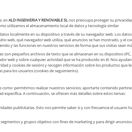
e, en
ALD INGENIERIA Y RENOVABLE SL
nos preocupa proteger su privacidad
ómo utilizamos el almacenamiento local de datos y tecnología similar
 datos localmente en su dispositivo a través de su navegador web. Los dat
itio web, qué navegador web utiliza, qué anuncios se han mostrado, y el c
enido y las funciones en nuestros servicios de forma que sus visitas sean 
es son pequeños archivos de texto que se almacenan en su dispositivo (PC,
or web y sobre cualquier actividad que se ha producido en él. Nos ayudan a
idad y cookies de sesión) y recogen información sobre los productos que les
s para los usuarios (cookies de seguimiento).
s como: permitirnos realizar nuestros servicios; aportarte contenido pertine
idad específica. A continuación, se ofrecen más detalles sobre estos temas:
vidades publicitarias. Esto nos permite saber si y con frecuencia el usuari
segmentos y grupos objetivo con fines de marketing y para dirigir anuncios 