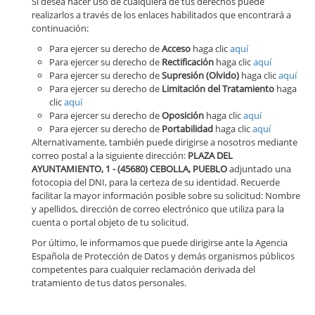
Si desea hacer uso de cualquiera de tus derechos puede
realizarlos a través de los enlaces habilitados que encontrará a
continuación:
Para ejercer su derecho de
Acceso
haga clic
aquí
Para ejercer su derecho de
Rectificación
haga clic
aquí
Para ejercer su derecho de
Supresión (Olvido)
haga clic
aquí
Para ejercer su derecho de
Limitación del Tratamiento
haga
clic
aquí
Para ejercer su derecho de
Oposición
haga clic
aquí
Para ejercer su derecho de
Portabilidad
haga clic
aquí
Alternativamente, también puede dirigirse a nosotros mediante
correo postal a la siguiente dirección:
PLAZA DEL
AYUNTAMIENTO, 1 - (45680) CEBOLLA, PUEBLO
adjuntado una
fotocopia del DNI, para la certeza de su identidad. Recuerde
facilitar la mayor información posible sobre su solicitud: Nombre
y apellidos, dirección de correo electrónico que utiliza para la
cuenta o portal objeto de tu solicitud.
Por último, le informamos que puede dirigirse ante la Agencia
Española de Protección de Datos y demás organismos públicos
competentes para cualquier reclamación derivada del
tratamiento de tus datos personales.