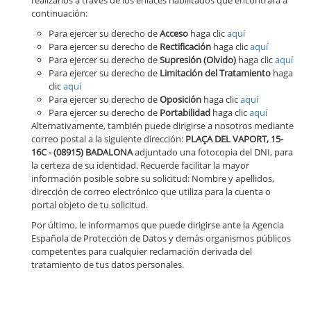
realizarlos a través de los enlaces habilitados que encontrará a
continuación:
Para ejercer su derecho de
Acceso
haga clic
aquí
Para ejercer su derecho de
Rectificación
haga clic
aquí
Para ejercer su derecho de
Supresión (Olvido)
haga clic
aquí
Para ejercer su derecho de
Limitación del Tratamiento
haga
clic
aquí
Para ejercer su derecho de
Oposición
haga clic
aquí
Para ejercer su derecho de
Portabilidad
haga clic
aquí
Alternativamente, también puede dirigirse a nosotros mediante
correo postal a la siguiente dirección:
PLAÇA DEL VAPORT, 15-
16C - (08915) BADALONA
adjuntado una fotocopia del DNI, para
la certeza de su identidad. Recuerde facilitar la mayor
información posible sobre su solicitud: Nombre y apellidos,
dirección de correo electrónico que utiliza para la cuenta o
portal objeto de tu solicitud.
Por último, le informamos que puede dirigirse ante la Agencia
Española de Protección de Datos y demás organismos públicos
competentes para cualquier reclamación derivada del
tratamiento de tus datos personales.