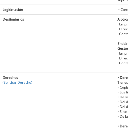
Legitimación
• Cons
Destinatarios
A otro
Empre
Direc
Conta
Entida
Gestor
Empres
Direcc
Conta
Derechos
• Dere
(Solicitar Derecho)
Tienes
• Copi
• Los 
• De s
• Del 
• Del 
• Si s
• De l
• Derec