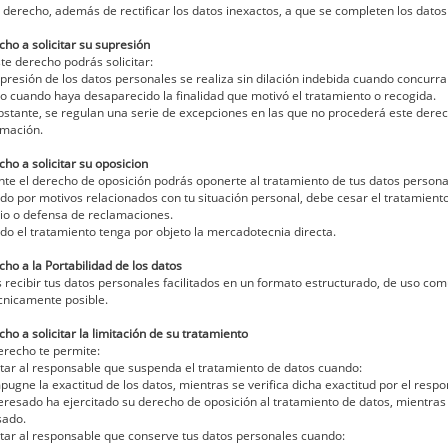
 derecho, además de rectificar los datos inexactos, a que se completen los datos
cho a solicitar su supresión
te derecho podrás solicitar:
upresión de los datos personales se realiza sin dilación indebida cuando concurra
 o cuando haya desaparecido la finalidad que motivó el tratamiento o recogida.
bstante, se regulan una serie de excepciones en las que no procederá este derec
rmación.
cho a solicitar su oposicion
te el derecho de oposición podrás oponerte al tratamiento de tus datos persona
do por motivos relacionados con tu situación personal, debe cesar el tratamiento 
cio o defensa de reclamaciones.
do el tratamiento tenga por objeto la mercadotecnia directa.
cho a la Portabilidad de los datos
 recibir tus datos personales facilitados en un formato estructurado, de uso com
cnicamente posible.
cho a solicitar la limitación de su tratamiento
erecho te permite:
citar al responsable que suspenda el tratamiento de datos cuando:
mpugne la exactitud de los datos, mientras se verifica dicha exactitud por el respo
nteresado ha ejercitado su derecho de oposición al tratamiento de datos, mientras 
sado.
citar al responsable que conserve tus datos personales cuando: