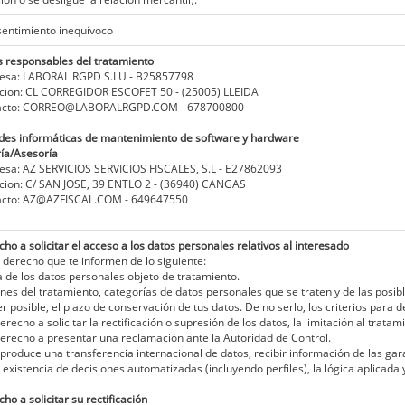
entimiento inequívoco
s responsables del tratamiento
sa: LABORAL RGPD S.LU - B25857798
cion: CL CORREGIDOR ESCOFET 50 - (25005) LLEIDA
cto: CORREO@LABORALRGPD.COM - 678700800
des informáticas de mantenimiento de software y hardware
ía/Asesoría
a: AZ SERVICIOS SERVICIOS FISCALES, S.L - E27862093
ion: C/ SAN JOSE, 39 ENTLO 2 - (36940) CANGAS
cto: AZ@AZFISCAL.COM - 649647550
cho a solicitar el acceso a los datos personales relativos al interesado
 derecho que te informen de lo siguiente:
a de los datos personales objeto de tratamiento.
fines del tratamiento, categorías de datos personales que se traten y de las posi
er posible, el plazo de conservación de tus datos. De no serlo, los criterios para 
derecho a solicitar la rectificación o supresión de los datos, la limitación al trat
derecho a presentar una reclamación ante la Autoridad de Control.
e produce una transferencia internacional de datos, recibir información de las ga
a existencia de decisiones automatizadas (incluyendo perfiles), la lógica aplicad
ho a solicitar su rectificación