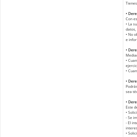
Tienes
• Dere
Con es
• La s
datos,
• No o
e info
• Dere
Median
• Cuan
ejerci
• Cuan
• Dere
Podrás
sea té
• Dere
Este d
• Soli
- Se i
- El i
intere
• Soli