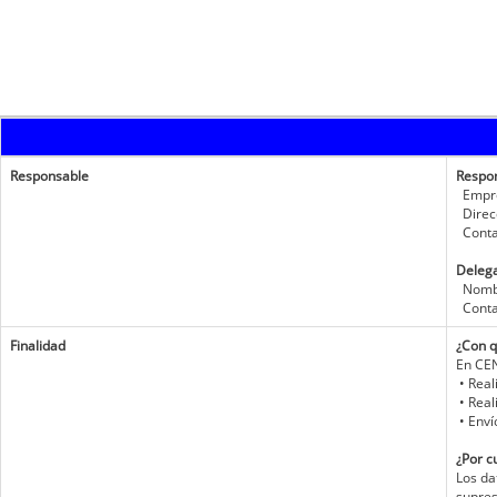
Responsable
Respo
Empre
Direc
Conta
Delega
Nombr
Contac
Finalidad
¿Con q
En CEN
• Real
• Real
• Enví
¿Por c
Los da
supres