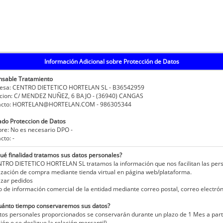
Información Adicional sobre Protección de Datos
nsable Tratamiento
sa: CENTRO DIETETICO HORTELAN SL - B36542959
cion: C/ MENDEZ NUÑEZ, 6 BAJO - (36940) CANGAS
cto: HORTELAN@HORTELAN.COM - 986305344
do Proteccion de Datos
e: No es necesario DPO -
to: -
ué finalidad tratamos sus datos personales?
TRO DIETETICO HORTELAN SL tratamos la información que nos facilitan las perso
ización de compra mediante tienda virtual en página web/plataforma.
izar pedidos
o de información comercial de la entidad mediante correo postal, correo electrón
uánto tiempo conservaremos sus datos?
tos personales proporcionados se conservarán durante un plazo de 1 Mes a partir
ión o se desligue la relación mercantil).