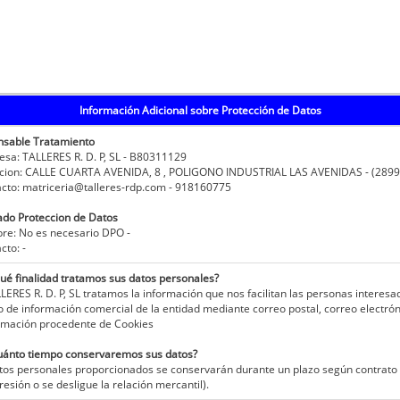
Información Adicional sobre Protección de Datos
nsable Tratamiento
a: TALLERES R. D. P, SL - B80311129
cion: CALLE CUARTA AVENIDA, 8 , POLIGONO INDUSTRIAL LAS AVENIDAS - (289
to: matriceria@talleres-rdp.com - 918160775
do Proteccion de Datos
e: No es necesario DPO -
to: -
ué finalidad tratamos sus datos personales?
LERES R. D. P, SL tratamos la información que nos facilitan las personas interesad
o de información comercial de la entidad mediante correo postal, correo electrón
rmación procedente de Cookies
uánto tiempo conservaremos sus datos?
tos personales proporcionados se conservarán durante un plazo según contrato a 
resión o se desligue la relación mercantil).