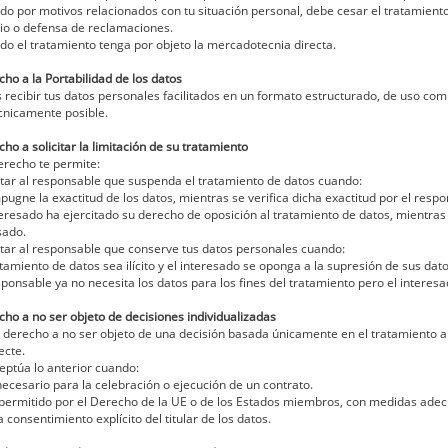
do por motivos relacionados con tu situación personal, debe cesar el tratamiento 
cio o defensa de reclamaciones.
do el tratamiento tenga por objeto la mercadotecnia directa.
cho a la Portabilidad de los datos
 recibir tus datos personales facilitados en un formato estructurado, de uso com
cnicamente posible.
cho a solicitar la limitación de su tratamiento
erecho te permite:
citar al responsable que suspenda el tratamiento de datos cuando:
mpugne la exactitud de los datos, mientras se verifica dicha exactitud por el respo
nteresado ha ejercitado su derecho de oposición al tratamiento de datos, mientras 
sado.
citar al responsable que conserve tus datos personales cuando:
ratamiento de datos sea ilícito y el interesado se oponga a la supresión de sus datos
esponsable ya no necesita los datos para los fines del tratamiento pero el interes
cho a no ser objeto de decisiones individualizadas
 derecho a no ser objeto de una decisión basada únicamente en el tratamiento aut
ecte.
eptúa lo anterior cuando:
necesario para la celebración o ejecución de un contrato.
 permitido por el Derecho de la UE o de los Estados miembros, con medidas adecua
a consentimiento explícito del titular de los datos.