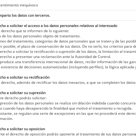
entimiento inequívoco
parto los datos con terceros.
cho a solicitar el acceso a los datos personales relativos al interesado
 derecho que te informen de lo siguiente:
a de los datos personales objeto de tratamiento.
fines del tratamiento, categorías de datos personales que se traten y de las posi
er posible, el plazo de conservación de tus datos. De no serlo, los criterios para 
derecho a solicitar la rectificación o supresión de los datos, la limitación al trat
derecho a presentar una reclamación ante la Autoridad de Control.
e produce una transferencia internacional de datos, recibir información de las ga
a existencia de decisiones automatizadas (incluyendo perfiles), la lógica aplicad
ho a solicitar su rectificación
 derecho, además de rectificar los datos inexactos, a que se completen los datos
cho a solicitar su supresión
te derecho podrás solicitar:
upresión de los datos personales se realiza sin dilación indebida cuando concurra
 o cuando haya desaparecido la finalidad que motivó el tratamiento o recogida.
bstante, se regulan una serie de excepciones en las que no procederá este derec
rmación.
cho a solicitar su oposicion
te el derecho de oposición podrás oponerte al tratamiento de tus datos persona