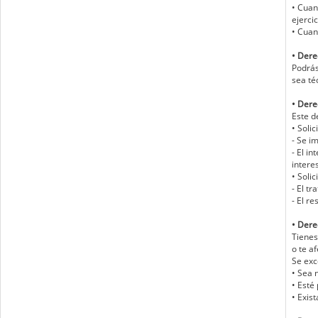
• Cuan
ejerci
• Cuan
• Dere
Podrás
sea té
• Dere
Este d
• Soli
- Se i
- El i
intere
• Soli
- El t
- El r
• Dere
Tienes
o te af
Se exc
• Sea 
• Esté
• Exist