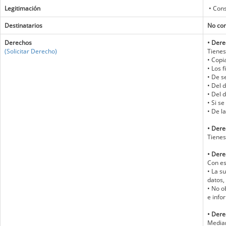
Legitimación
• Cons
Destinatarios
No com
Derechos
• Dere
(Solicitar Derecho)
Tienes
• Copi
• Los 
• De s
• Del 
• Del 
• Si s
• De l
• Derec
Tienes
• Dere
Con es
• La s
datos,
• No o
e info
• Dere
Median