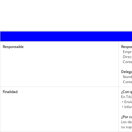
Responsable
Respo
Empres
Direc
Contac
Delega
Nombr
Contac
Finalidad
¿Con q
En TAL
• Enví
• Info
¿Por c
Los da
su sup