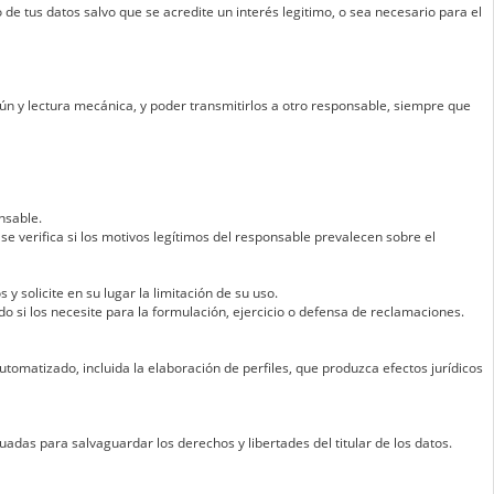
de tus datos salvo que se acredite un interés legitimo, o sea necesario para el
ún y lectura mecánica, y poder transmitirlos a otro responsable, siempre que
nsable.
se verifica si los motivos legítimos del responsable prevalecen sobre el
 y solicite en su lugar la limitación de su uso.
ado si los necesite para la formulación, ejercicio o defensa de reclamaciones.
omatizado, incluida la elaboración de perfiles, que produzca efectos jurídicos
das para salvaguardar los derechos y libertades del titular de los datos.